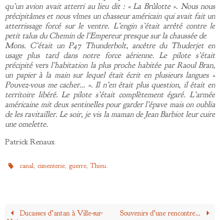
qu’un avion avait atterri au lieu dit : « La Brûlotte ». Nous nous
précipitâmes et nous vîmes un chasseur américain qui avait fait un
atterrissage forcé sur le ventre. L’engin s’était arrêté contre le
petit talus du Chemin de l’Empereur presque sur la chaussée de
Mons. C’était un P47 Thunderbolt, ancêtre du Thuderjet en
usage plus tard dans notre force aérienne. Le pilote s’était
précipité vers l’habitation la plus proche habitée par Raoul Bran,
un papier à la main sur lequel était écrit en plusieurs langues «
Pouvez-vous me cacher… ». Il n’en était plus question, il était en
territoire libéré. Le pilote s’était complètement égaré. L’armée
américaine mit deux sentinelles pour garder l’épave mais on oublia
de les ravitailler. Le soir, je vis la maman de Jean Barbiot leur cuire
une omelette.
Patrick Renaux
,
,
,
.
canal
cimenterie
guerre
Thieu
Ducasses d’antan à Ville-sur-
Souvenirs d’une rencontre…