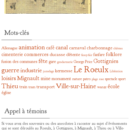
Mots-clés
animation
canal
café
carnaval
charbonnage
Allemagne
château
commerces
cimenterie
folklore
ducasse
détente
fanfare
fancy-fair
fête
Gottignies
fusion des communes
gare
George Price
gendarmerie
Le Roeulx
guerre
industrie
kermesse
jumelage
Libération
loisirs
Mignault
mine
monument
nature
patro
spectacle
sport
plage
rose
Thieu
Ville-sur-Haine
école
transport
train
tram
wanze
église
Appel à témoins
Si vous avez des souvenirs ou des anecdotes à raconter au sujet d’événements
qui se sont déroulés au Roeulx, à Gottignies, à Mignault, à Thieu ou à Ville-