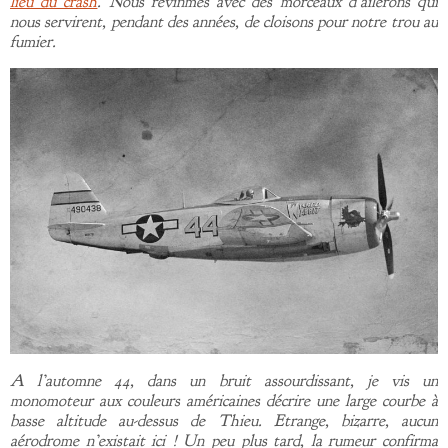
lieu du crash
. Nous revînmes avec des morceaux d’ailerons qui
nous servirent, pendant des années, de cloisons pour notre trou au
fumier.
A l’automne 44, dans un bruit assourdissant, je vis un
monomoteur aux couleurs américaines décrire une large courbe à
basse altitude au-dessus de Thieu. Etrange, bizarre, aucun
aérodrome n’existait ici ! Un peu plus tard, la rumeur confirma