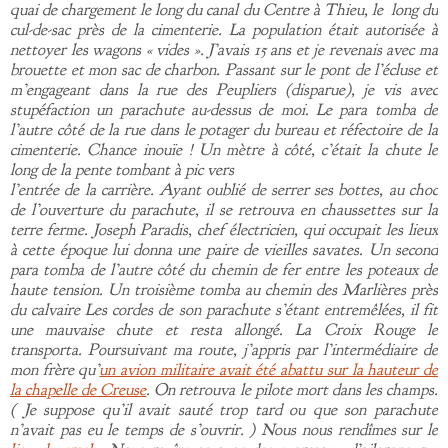
quai de chargement le long du canal du Centre à Thieu, le long du
cul-de-sac près de la cimenterie. La population était autorisée à
nettoyer les wagons « vides ». J’avais 15 ans et je revenais avec ma
brouette et mon sac de charbon. Passant sur le pont de l’écluse et
m’engageant dans la rue des Peupliers (disparue), je vis avec
stupéfaction un parachute au-dessus de moi. Le para tomba de
l’autre côté de la rue dans le potager du bureau et réfectoire de la
cimenterie. Chance inouïe ! Un mètre à côté, c’était la chute le
long de la pente tombant à pic vers
l’entrée de la carrière. Ayant oublié de serrer ses bottes, au choc
de l’ouverture du parachute, il se retrouva en chaussettes sur la
terre ferme. Joseph Paradis, chef électricien, qui occupait les lieux
à cette époque lui donna une paire de vieilles savates. Un second
para tomba de l’autre côté du chemin de fer entre les poteaux de
haute tension. Un troisième tomba au chemin des Marlières près
du calvaire Les cordes de son parachute s’étant entremêlées, il fit
une mauvaise chute et resta allongé. La Croix Rouge le
transporta. Poursuivant ma route, j’appris par l’intermédiaire de
mon frère qu’
un avion militaire avait été abattu sur la hauteur de
la chapelle de Creuse
. On retrouva le pilote mort dans les champs.
( Je suppose qu’il avait sauté trop tard ou que son parachute
n’avait pas eu le temps de s’ouvrir. ) Nous nous rendîmes sur le