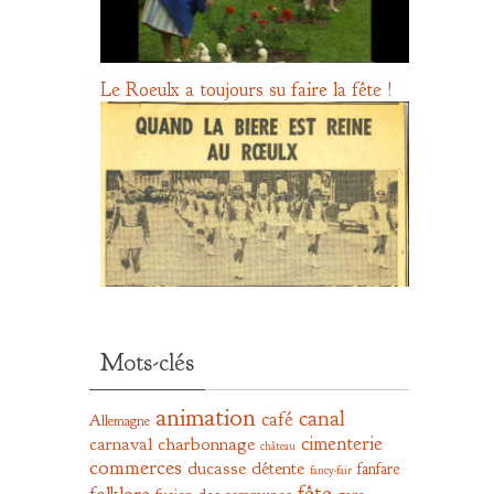
Le Roeulx a toujours su faire la fête !
Mots-clés
animation
canal
café
Allemagne
cimenterie
carnaval
charbonnage
château
commerces
ducasse
détente
fanfare
fancy-fair
fête