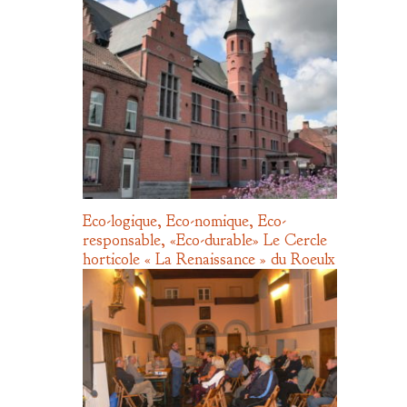
Eco-logique, Eco-nomique, Eco-
responsable, «Eco-durable» Le Cercle
horticole « La Renaissance » du Roeulx