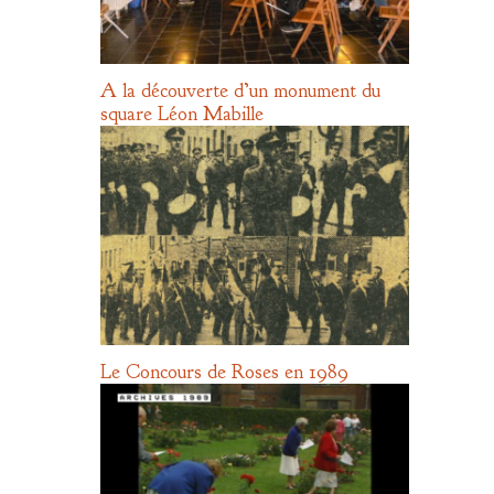
A la découverte d’un monument du
square Léon Mabille
Le Concours de Roses en 1989