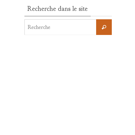
Recherche dans le site
Search
Recherche
for: