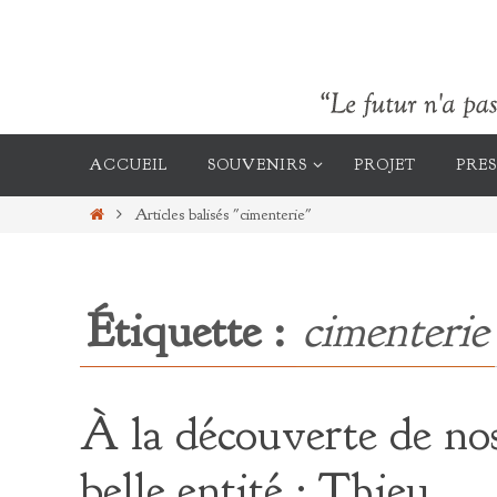
Passer
vers
le
contenu
Passer
vers
ACCUEIL
SOUVENIRS
PROJET
PRES
le
contenu
Home
Articles balisés "cimenterie"
Étiquette :
cimenterie
À la découverte de nos
belle entité : Thieu