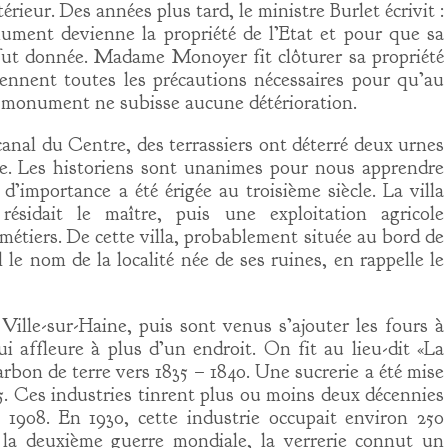
rieur. Des années plus tard, le ministre Burlet écrivit :
ment devienne la propriété de l’Etat et pour que sa
fut donnée. Madame Monoyer fit clôturer sa propriété
ennent toutes les précautions nécessaires pour qu’au
e monument ne subisse aucune détérioration.
canal du Centre, des terrassiers ont déterré deux urnes
e. Les historiens sont unanimes pour nous apprendre
’importance a été érigée au troisième siècle. La villa
sidait le maître, puis une exploitation agricole
métiers. De cette villa, probablement située au bord de
l le nom de la localité née de ses ruines, en rappelle le
 Ville-sur-Haine, puis sont venus s’ajouter les fours à
i affleure à plus d’un endroit. On fit au lieu-dit «La
rbon de terre vers 1835 – 1840. Une sucrerie a été mise
85. Ces industries tinrent plus ou moins deux décennies
 1908. En 1930, cette industrie occupait environ 250
 la deuxième guerre mondiale, la verrerie connut un