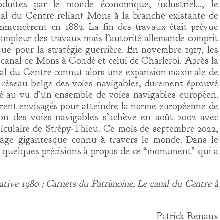
duites par le monde économique, industriel…, le
al du Centre reliant Mons à la branche existante de
mencèrent en 1882. La fin des travaux était prévue
l’ampleur des travaux mais l’autorité allemande comprit
 que pour la stratégie guerrière. En novembre 1917, les
e canal de Mons à Condé et celui de Charleroi. Après la
nal du Centre connut alors une expansion maximale de
e réseau belge des voies navigables, durement éprouvé
sé au vu d’un ensemble de voies navigables européen.
ent envisagés pour atteindre la norme européenne de
on des voies navigables s’achève en août 2002 avec
uniculaire de Strépy-Thieu. Ce mois de septembre 2022,
rage gigantesque connu à travers le monde. Dans le
 quelques précisions à propos de ce “monument” qui a
iative 1980 ; Carnets du Patrimoine, Le canal du Centre à
Patrick Renaux