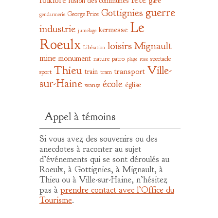
folklore
fusion des communes
gare
guerre
Gottignies
George Price
gendarmerie
Le
industrie
kermesse
jumelage
Roeulx
loisirs
Mignault
Libération
mine
monument
nature
patro
spectacle
plage
rose
Thieu
Ville-
transport
train
sport
tram
sur-Haine
école
église
wanze
Appel à témoins
Si vous avez des souvenirs ou des
anecdotes à raconter au sujet
d’événements qui se sont déroulés au
Roeulx, à Gottignies, à Mignault, à
Thieu ou à Ville-sur-Haine, n’hésitez
pas à
prendre contact avec l’Office du
Tourisme
.