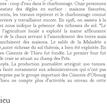
 mines : coup d’eau dans le charbonnage. Onze personnes
state des dégâts en surface : maisons fissurées,
ents, les travaux reprirent et le charbonnage connut
riers y travaillaient encore. En 1958, on assista à la
x nous indique la présence des richesses du sol. “Le
’agriculture locale a exploité la marne affleurante
 de la chaux servant à l’amendement des terres mais
blanchiment des maisons. Le sable de la Maladrée a
,autre richesse du sol thiérois, a bien été exploitée. En
 des Ciments de Thieu fut fondée. Le premier four fut
e craie se situait au champ des Prés.
yés. La production journalière atteignit 500 tonnes.
da faute notamment aux administrateurs qui n’ont pas
rs reprise par le groupe important des Ciments d’Obourg
hieu ne compte plus d’activités au niveau de cette
ieu