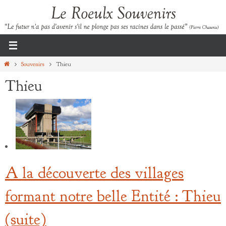
Passer
vers
le
contenu
Home
Souvenirs
Thieu
Thieu
A la découverte des villages
formant notre belle Entité : Thieu
(suite)