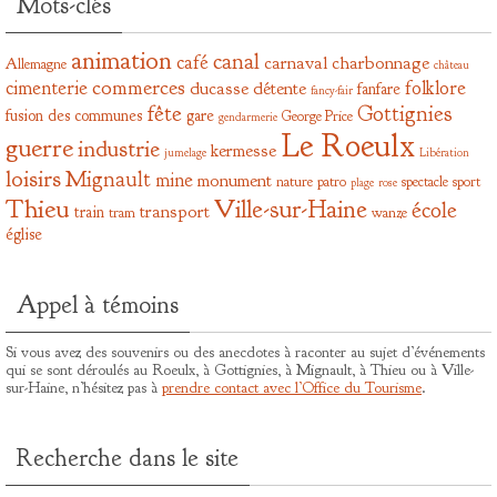
Mots-clés
animation
canal
café
carnaval
charbonnage
Allemagne
château
commerces
cimenterie
folklore
ducasse
détente
fanfare
fancy-fair
fête
Gottignies
fusion des communes
gare
George Price
gendarmerie
Le Roeulx
guerre
industrie
kermesse
jumelage
Libération
loisirs
Mignault
mine
monument
nature
patro
spectacle
sport
plage
rose
Thieu
Ville-sur-Haine
école
transport
train
tram
wanze
église
Appel à témoins
Si vous avez des souvenirs ou des anecdotes à raconter au sujet d’événements
qui se sont déroulés au Roeulx, à Gottignies, à Mignault, à Thieu ou à Ville-
sur-Haine, n’hésitez pas à
prendre contact avec l’Office du Tourisme
.
Recherche dans le site