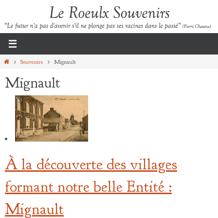
Passer
vers
le
contenu
Home
Souvenirs
Mignault
Mignault
À la découverte des villages
formant notre belle Entité :
Mignault