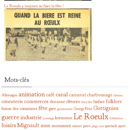
Le Roeulx a toujours su faire la fête !
Mots-clés
animation
canal
café
carnaval
charbonnage
Allemagne
château
commerces
cimenterie
folklore
ducasse
détente
fanfare
fancy-fair
fête
Gottignies
fusion des communes
gare
George Price
gendarmerie
Le Roeulx
guerre
industrie
kermesse
jumelage
Libération
loisirs
Mignault
mine
monument
nature
patro
spectacle
sport
plage
rose