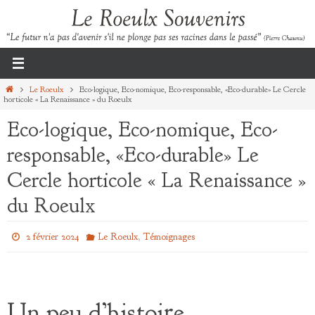
Passer
vers
le
contenu
Home
Le Roeulx
Eco-logique, Eco-nomique, Eco-responsable, «Eco-durable» Le Cercle
horticole « La Renaissance » du Roeulx
Eco-logique, Eco-nomique, Eco-
responsable, «Eco-durable» Le
Cercle horticole « La Renaissance »
du Roeulx
,
2 février 2024
Le Roeulx
Témoignages
Un peu d’histoire…