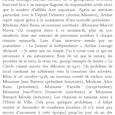
bien seul face à un manque flagrant de responsables actifs alors
que le nombre d’affiliés était important. Après un entretien
particulier avec le Député Delmotte (devenu Ministre), Arthur
reprit espoir grâce à la nomination d’une nouvelle présidente :
Madame Alice Baise, un nouveau secrétaire : Monsieur Marcel
Navez. On comptait alors à ce moment-là, plus de 300
membres, dont une centaine de personnes assidues à chaque
réunion mensuelle. Lors d’une interview menée par un
journaliste : « Le Journal et Indépendance », Arthur Lessage
déclarait : « Je mène une vie simple. J’ai à coeur tout ce qui est
nécessaire à ma subsistance. Rien de tel que la nature, les
produits de la terre, la vraie vie, quoiqu’exempte de heurts ». Le
Cercle connut encore des déboires en 1977. Un problème de
local conduisit les adhérents vers la cessation des activités.
Mais le 26 octobre 1978, un nouveau comité fit surface avec
Monsieur Jean Burrion (président honoraire), Madame Alice
Baise (présidente), Monsieur Paradis (viceprésident),
Monsieur Jean-Pierre Desmecht (secrétaire) et Monsieur
Bernard Moulin (trésorier). Les réunions se tenaient alors à
l’Hôtel de Ville. Cela posa quelques problèmes : il fallait
monter et descendre de nombreux escaliers (il n’y avait pas
encore d’ascenseur à cette époque) jusqu’au jour où un des