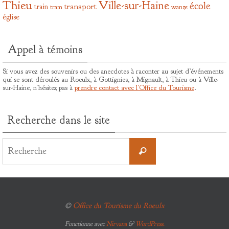
Thieu
Ville-sur-Haine
école
transport
train
tram
wanze
église
Appel à témoins
Si vous avez des souvenirs ou des anecdotes à raconter au sujet d’événements
qui se sont déroulés au Roeulx, à Gottignies, à Mignault, à Thieu ou à Ville-
sur-Haine, n’hésitez pas à
prendre contact avec l’Office du Tourisme
.
Recherche dans le site
Search
for:
Recherche
©
Office du Tourisme du Roeulx
Fonctionne avec
Nirvana
&
WordPress.