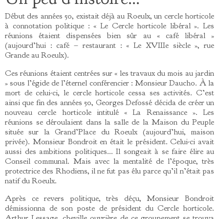
Début des années 50, existait déjà au Roeulx, un cercle horticole
à connotation politique : « Le Cercle horticole libéral ». Les
réunions étaient dispensées bien sûr au « café libéral »
(aujourd’hui : café – restaurant : « Le XVIIIe siècle », rue
Grande au Roeulx).
Ces réunions étaient centrées sur « les travaux du mois au jardin
» sous l’égide de l’éternel conférencier : Monsieur Daucho. À la
mort de celui-ci, le cercle horticole cessa ses activités. C’est
ainsi que fin des années 50, Georges Defossé décida de créer un
nouveau cercle horticole intitulé « La Renaissance ». Les
réunions se déroulaient dans la salle de la Maison du Peuple
située sur la Grand’Place du Roeulx (aujourd’hui, maison
privée). Monsieur Bondroit en était le président. Celui-ci avait
aussi des ambitions politiques… Il songeait à se faire élire au
Conseil communal. Mais avec la mentalité de l’époque, très
protectrice des Rhodiens, il ne fut pas élu parce qu’il n’était pas
natif du Roeulx.
Après ce revers politique, très déçu, Monsieur Bondroit
démissionna de son poste de président du Cercle horticole.
Arthur Lessage, cheville ouvrière de ce groupement se trouva