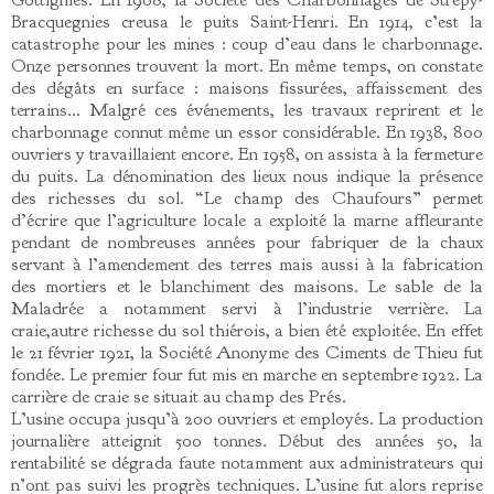
Bracquegnies creusa le puits Saint-Henri. En 1914, c’est la
catastrophe pour les mines : coup d’eau dans le charbonnage.
Onze personnes trouvent la mort. En même temps, on constate
des dégâts en surface : maisons fissurées, affaissement des
terrains… Malgré ces événements, les travaux reprirent et le
charbonnage connut même un essor considérable. En 1938, 800
ouvriers y travaillaient encore. En 1958, on assista à la fermeture
du puits. La dénomination des lieux nous indique la présence
des richesses du sol. “Le champ des Chaufours” permet
d’écrire que l’agriculture locale a exploité la marne affleurante
pendant de nombreuses années pour fabriquer de la chaux
servant à l’amendement des terres mais aussi à la fabrication
des mortiers et le blanchiment des maisons. Le sable de la
Maladrée a notamment servi à l’industrie verrière. La
craie,autre richesse du sol thiérois, a bien été exploitée. En effet
le 21 février 1921, la Société Anonyme des Ciments de Thieu fut
fondée. Le premier four fut mis en marche en septembre 1922. La
carrière de craie se situait au champ des Prés.
L’usine occupa jusqu’à 200 ouvriers et employés. La production
journalière atteignit 500 tonnes. Début des années 50, la
rentabilité se dégrada faute notamment aux administrateurs qui
n’ont pas suivi les progrès techniques. L’usine fut alors reprise