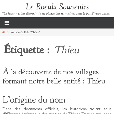
Passer
vers
le
contenu
Home
Articles balisés "Thieu"
Étiquette :
Thieu
À la découverte de nos villages
formant notre belle entité : Thieu
L’origine du nom
Dans des documents officiels, les historiens voient sous
différentes écritures la désignation de Thieu : Tyer en 1119 dans