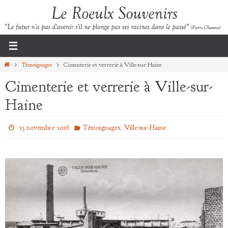
Passer
vers
le
contenu
Home
Témoignages
Cimenterie et verrerie à Ville-sur-Haine
Cimenterie et verrerie à Ville-sur-
Haine
,
23 novembre 2016
Témoignages
Ville-sur-Haine