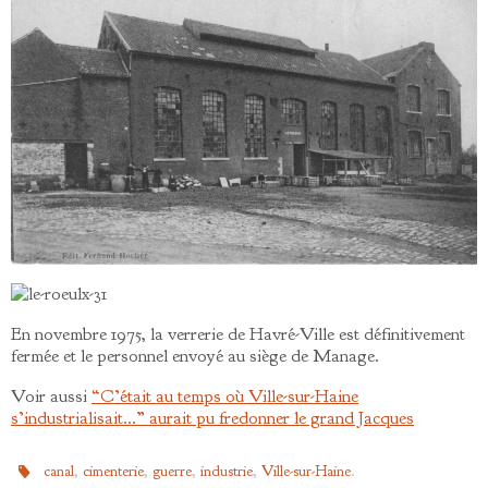
En novembre 1975, la verrerie de Havré-Ville est définitivement
fermée et le personnel envoyé au siège de Manage.
Voir aussi
“C’était au temps où Ville-sur-Haine
s’industrialisait…” aurait pu fredonner le grand Jacques
,
,
,
,
.
canal
cimenterie
guerre
industrie
Ville-sur-Haine