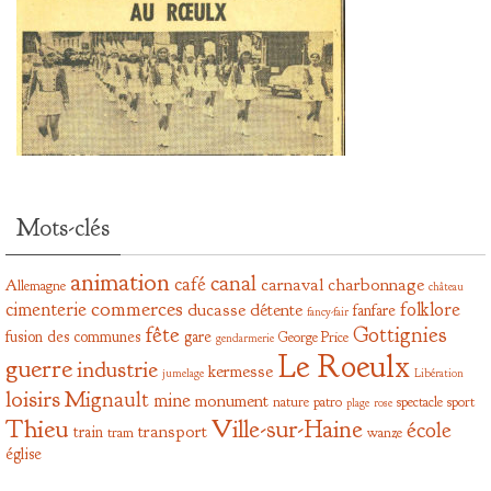
Mots-clés
animation
canal
café
carnaval
charbonnage
Allemagne
château
commerces
cimenterie
folklore
ducasse
détente
fanfare
fancy-fair
fête
Gottignies
fusion des communes
gare
George Price
gendarmerie
Le Roeulx
guerre
industrie
kermesse
jumelage
Libération
loisirs
Mignault
mine
monument
nature
patro
spectacle
sport
plage
rose
Thieu
Ville-sur-Haine
école
transport
train
tram
wanze
église