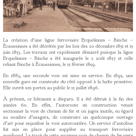
La création d’une ligne ferroviaire Erquelinnes – Binche –
Écaussinnes a été décrétée par les lois des 20 décembre 1851 et 15
juin 1853. Les travaux ont rapidement démarré puisque la ligne
Erquelinnes – Binche a été inaugurée le 2 août 1857 et celle
reliant Binche à Écaussinnes, le 15 février 1859.
En 1883, une seconde voie est mise en service. En 1895, une
nouvelle gare est construite du côté opposé à la halte primitive.
Elle ouvrit ses portes au public le 15 juillet 1896.
À présent, ce bâtiment a disparu. Il a été détruit à la fin des
années 60. En effet, l’autoroute en construction venait
sectionner la voie de chemin de fer et on jugea inutile, eu égard
au nombre d’usagers, de construire un quelconque ouvrage
d’art pour enjamber la voie autoroutière. Un service d’autobus
fut mis en place pour suppléer au transport ferroviaire
moribond. Le tracé de cette ancienne voie de chemin de fer reste