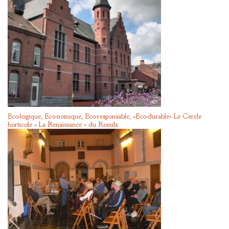
Eco-logique, Eco-nomique, Eco-responsable, «Eco-durable» Le Cercle
horticole « La Renaissance » du Roeulx