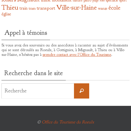
nature
patro
spectacle
sport
plage
rose
Thieu
Ville-sur-Haine
école
transport
train
tram
wanze
église
Appel à témoins
Si vous avez des souvenirs ou des anecdotes à raconter au sujet d’événements
qui se sont déroulés au Roeulx, à Gottignies, à Mignault, à Thieu ou à Ville-
sur-Haine, n’hésitez pas à
prendre contact avec l’Office du Tourisme
.
Recherche dans le site
Search
for:
Recherche
©
Office du Tourisme du Roeulx