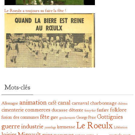
Le Roeulx a toujours su faire la fête !
Mots-clés
animation
canal
café
carnaval
charbonnage
Allemagne
château
commerces
cimenterie
folklore
ducasse
détente
fanfare
fancy-fair
fête
Gottignies
fusion des communes
gare
George Price
gendarmerie
Le Roeulx
guerre
industrie
kermesse
jumelage
Libération
loisirs
Mignault
mine
monument