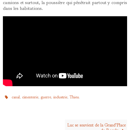
camions et surtout, la poussière qui pénétrait partout y compris
dans les habitations.
,
,
,
,
.
canal
cimenterie
guerre
industrie
Thieu
Luc se souvient de la Grand’Place