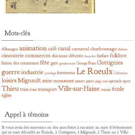
Mots-clés
animation
canal
café
carnaval
charbonnage
Allemagne
château
commerces
cimenterie
folklore
ducasse
détente
fanfare
fancy-fair
fête
Gottignies
fusion des communes
gare
George Price
gendarmerie
Le Roeulx
guerre
industrie
kermesse
jumelage
Libération
loisirs
Mignault
mine
monument
nature
patro
spectacle
sport
plage
rose
Thieu
Ville-sur-Haine
école
transport
train
tram
wanze
église
Appel à témoins
Si vous avez des souvenirs ou des anecdotes à raconter au sujet d’événements
qui se sont déroulés au Roeulx, à Gottignies, à Mignault, à Thieu ou à Ville-