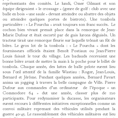
représentants des comités. Le lundi, Omer Gilmant et son
équipe dirigeaient « le crossage » (genre de golf : club avec une
balle en bois « une saule » devant atteindre ou abattre des objets
ou atteindre quelques portes de bistrots). Une tombola
particulière : « Le Pourcha » avait toujours son franc succès. Le
cochon bien vivant prenait place dans la remorque de Jean-
Marie Dufour et était escorté par de gais lurons déguisés. Un
tracteur tirait une remorque fleurie sur laquelle trônait un fût de
bière. Le gros lot de la tombola : « Le Pourcha » dont les
fournisseurs officiels étaient Benoît Postiaux ou Jean-Pierre
Louis faisait le tour du village. Les badauds recevaient une
bonne bière avant de mettre la main à la poche pour le billet de
tombola. Chaque année, des luttes de balle pelote eurent lieu
sous l’œil attentif de la famille Wastiau : Roger, Jean-Louis,
Bernard et Jérôme. Pendant quelques années, Bernard Favart
anima un jogging à travers la belle campagne de Ville. Pierre
Dufour aux commandes d’un ordinateur de l’époque « un
Commodore 64 » dut une année, classer plus de 120
participants. Pour redynamiser la ducasse, les organisateurs
eurent recours à différentes initiatives exceptionnelles comme un
convoi militaire reprenant des véhicules utilisés pendant la
guerre 40-45. Le rassemblement des véhicules militaires eut lieu