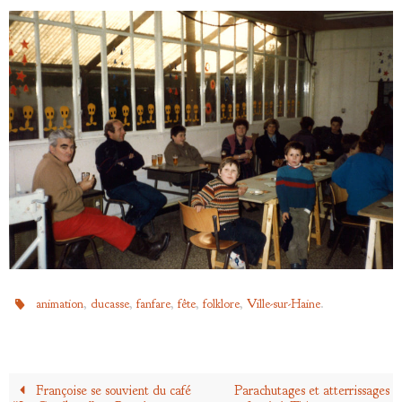
,
,
,
,
,
.
animation
ducasse
fanfare
fête
folklore
Ville-sur-Haine
Françoise se souvient du café
Parachutages et atterrissages