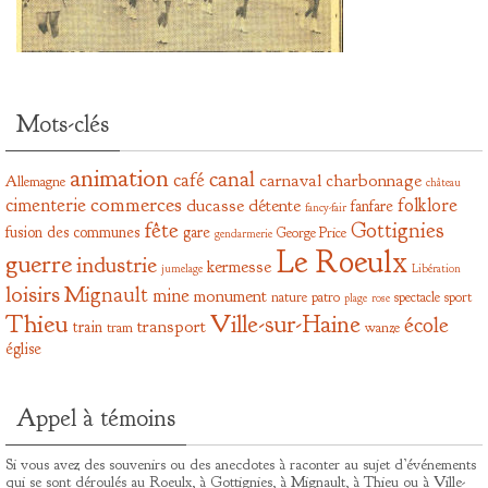
Mots-clés
animation
canal
café
carnaval
charbonnage
Allemagne
château
commerces
cimenterie
folklore
ducasse
détente
fanfare
fancy-fair
fête
Gottignies
fusion des communes
gare
George Price
gendarmerie
Le Roeulx
guerre
industrie
kermesse
jumelage
Libération
loisirs
Mignault
mine
monument
nature
patro
spectacle
sport
plage
rose
Thieu
Ville-sur-Haine
école
transport
train
tram
wanze
église
Appel à témoins
Si vous avez des souvenirs ou des anecdotes à raconter au sujet d’événements
qui se sont déroulés au Roeulx, à Gottignies, à Mignault, à Thieu ou à Ville-