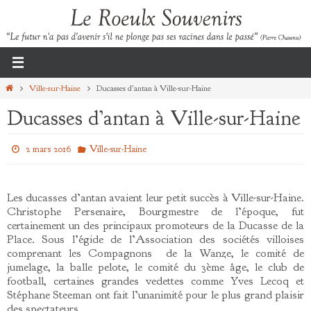
Passer
vers
le
contenu
Home
Ville-sur-Haine
Ducasses d’antan à Ville-sur-Haine
Ducasses d’antan à Ville-sur-Haine
2 mars 2016
Ville-sur-Haine
Les ducasses d’antan avaient leur petit succès à Ville-sur-Haine.
Christophe Persenaire, Bourgmestre de l’époque, fut
certainement un des principaux promoteurs de la Ducasse de la
Place. Sous l’égide de l’Association des sociétés villoises
comprenant les Compagnons de la Wanze, le comité de
jumelage, la balle pelote, le comité du 3ème âge, le club de
football, certaines grandes vedettes comme Yves Lecoq et
Stéphane Steeman ont fait l’unanimité pour le plus grand plaisir
des spectateurs.