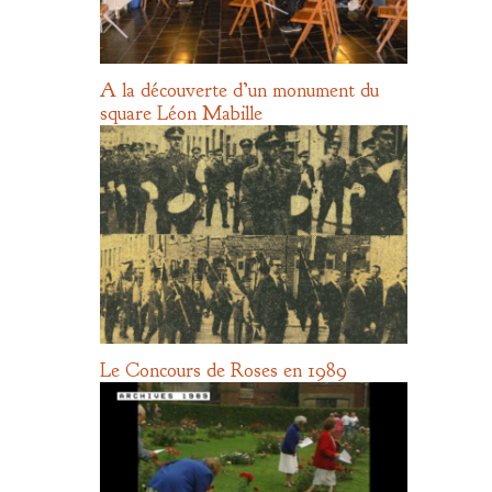
A la découverte d’un monument du
square Léon Mabille
Le Concours de Roses en 1989