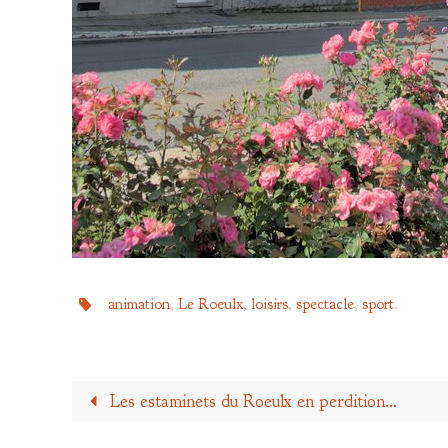
animation
,
Le Roeulx
,
loisirs
,
spectacle
,
sport
.
Les estaminets du Roeulx en perdition…