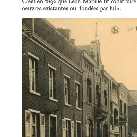
C’est en 1892 que Léon Mabille fit construire 
oeuvres existantes ou fondées par lui ».