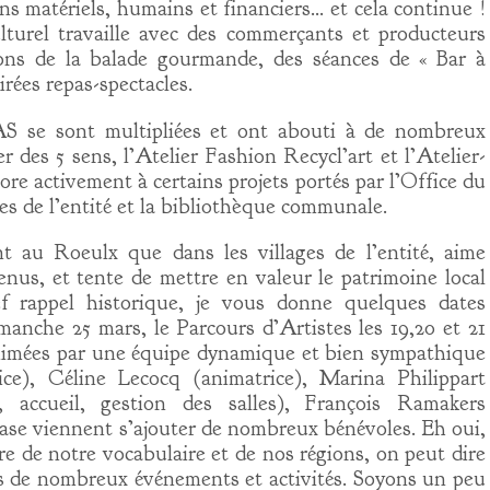
ns matériels, humains et financiers… et cela continue !
lturel travaille avec des commerçants et producteurs
ions de la balade gourmande, des séances de « Bar à
irées repas-spectacles.
AS se sont multipliées et ont abouti à de nombreux
r des 5 sens, l’Atelier Fashion Recycl’art et l’Atelier-
bore activement à certains projets portés par l’Office du
es de l’entité et la bibliothèque communale.
ant au Roeulx que dans les villages de l’entité, aime
enus, et tente de mettre en valeur le patrimoine local
ef rappel historique, je vous donne quelques dates
anche 25 mars, le Parcours d’Artistes les 19,20 et 21
animées par une équipe dynamique et bien sympathique
ce), Céline Lecocq (animatrice), Marina Philippart
t, accueil, gestion des salles), François Ramakers
base viennent s’ajouter de nombreux bénévoles. Eh oui,
tre de notre vocabulaire et de nos régions, on peut dire
rs de nombreux événements et activités. Soyons un peu