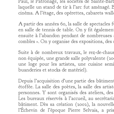
Paul, le Patronage, les sociétés de Sainte-B
laquelle un stand de tir à l’arc fut aménagé. 
cinéma. A l’étage, des opérettes, cabarets wa
A partir des années 60, la salle de spectacles
en salle de tennis de table. On y fit égalemen
ensuite à l’abandon pendant de nombreuses an
combles ». On y organise des expositions, des s
Suite à de nombreux travaux, le rez-de-chaus
non équipée, une grande salle polyvalente (20
une loge pour les artistes, une cuisine semi
buanderies et stocks de matériel).
Depuis l’acquisition d’une partie des bâtiment
étoffée. La salle des poètes, la salle des artis
personnes. Y sont organisés des ateliers, de
Les bureaux réservés à l’accueil, au secrétar
bâtiment. Dès sa création (2002), la nouvel
l’Échevin de l’époque Pierre Selvais, a pri