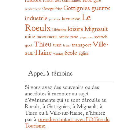
folklore
fusion des communes
gare
guerre
Gottignies
George Price
gendarmerie
Le
industrie
kermesse
jumelage
Roeulx
loisirs
Mignault
Libération
mine
monument
nature
patro
spectacle
plage
rose
Thieu
Ville-
transport
train
sport
tram
sur-Haine
école
église
wanze
Appel à témoins
Si vous avez des souvenirs ou des
anecdotes à raconter au sujet
d’événements qui se sont déroulés au
Roeulx, à Gottignies, à Mignault, à
Thieu ou à Ville-sur-Haine, n’hésitez
pas à
prendre contact avec l’Office du
Tourisme
.