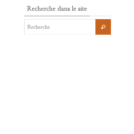
Recherche dans le site
Search
Recherche
for: