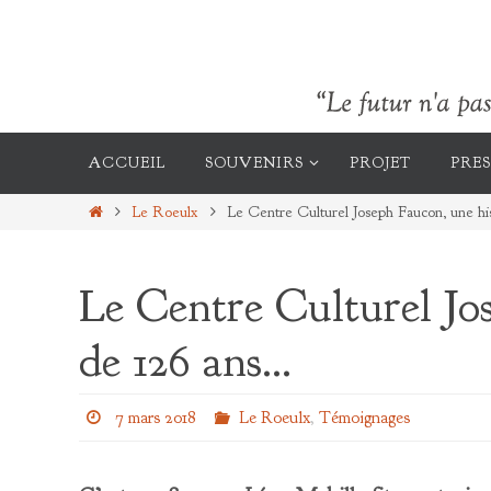
Passer
vers
le
contenu
Passer
vers
ACCUEIL
SOUVENIRS
PROJET
PRES
le
contenu
Home
Le Roeulx
Le Centre Culturel Joseph Faucon, une hi
Le Centre Culturel Jo
de 126 ans…
7 mars 2018
Le Roeulx
,
Témoignages