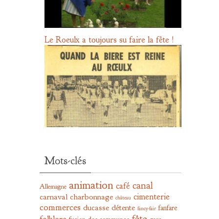
Le Roeulx a toujours su faire la fête !
Mots-clés
animation
canal
café
Allemagne
cimenterie
carnaval
charbonnage
château
commerces
ducasse
détente
fanfare
fancy-fair
fête