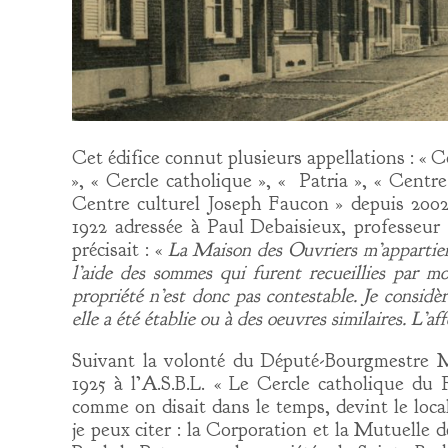
Cet édifice connut plusieurs appellations : « 
», « Cercle catholique », « Patria », « Centre
Centre culturel Joseph Faucon » depuis 2002
1922 adressée à Paul Debaisieux, professeur 
précisait : «
La Maison des Ouvriers m’appartient.
l’aide des sommes qui furent recueillies par mo
propriété n’est donc pas contestable. Je considèr
elle a été établie ou à des oeuvres similaires. L’af
Suivant la volonté du Député-Bourgmestre Ma
1925 à l’A.S.B.L. « Le Cercle catholique du 
comme on disait dans le temps, devint le loc
je peux citer : la Corporation et la Mutuelle 