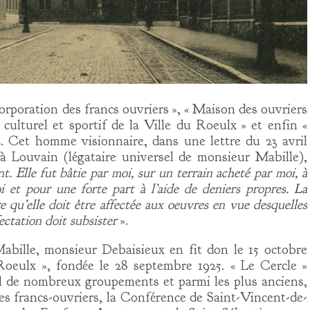
Corporation des francs ouvriers », « Maison des ouvriers
 culturel et sportif de la Ville du Roeulx » et enfin «
. Cet homme visionnaire, dans une lettre du 23 avril
à Louvain (légataire universel de monsieur Mabille),
 Elle fut bâtie par moi, sur un terrain acheté par moi, à
i et pour une forte part à l’aide de deniers propres. La
e qu’elle doit être affectée aux oeuvres en vue desquelles
fectation doit subsister
».
bille, monsieur Debaisieux en fit don le 15 octobre
Roeulx », fondée le 28 septembre 1925. « Le Cercle »
al de nombreux groupements et parmi les plus anciens,
des francs-ouvriers, la Conférence de Saint-Vincent-de-