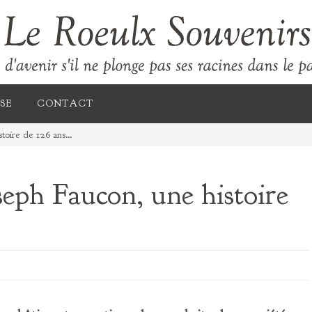
SE
CONTACT
stoire de 126 ans…
seph Faucon, une histoire