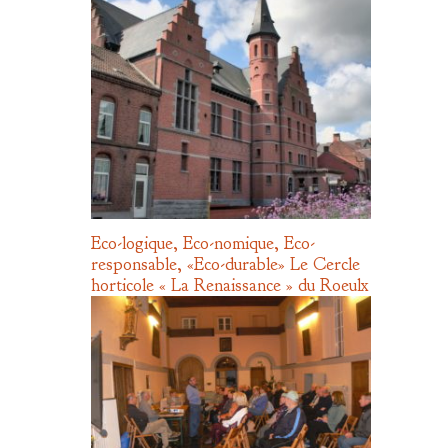
Eco-logique, Eco-nomique, Eco-
responsable, «Eco-durable» Le Cercle
horticole « La Renaissance » du Roeulx