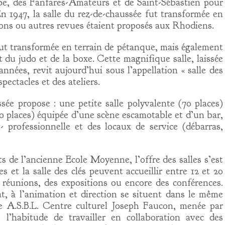
arbe, des Fanfares-Amateurs et de Saint-Sébastien pour
En 1947, la salle du rez-de-chaussée fut transformée en
llons ou autres revues étaient proposés aux Rhodiens.
 fut transformée en terrain de pétanque, mais également
t du judo et de la boxe. Cette magnifique salle, laissée
nées, revit aujourd’hui sous l’appellation « salle des
pectacles et des ateliers.
sée propose : une petite salle polyvalente (70 places)
0 places) équipée d’une scène escamotable et d’un bar,
- professionnelle et des locaux de service (débarras,
s de l’ancienne Ecole Moyenne, l’offre des salles s’est
tes et la salle des clés peuvent accueillir entre 12 et 20
s réunions, des expositions ou encore des conférences.
iat, à l’animation et direction se situent dans le même
le A.S.B.L. Centre culturel Joseph Faucon, menée par
s l’habitude de travailler en collaboration avec des