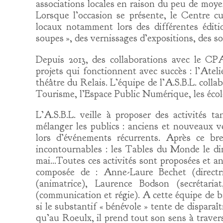
associations locales en raison du peu de moye
Lorsque l’occasion se présente, le Centre cu
locaux notamment lors des différentes édit
soupes », des vernissages d’expositions, des so
Depuis 2013, des collaborations avec le CP
projets qui fonctionnent avec succès : l’Atelie
théâtre du Relais. L’équipe de l’A.S.B.L. colla
Tourisme, l’Espace Public Numérique, les écol
L’A.S.B.L. veille à proposer des activités t
mélanger les publics : anciens et nouveaux v
lors d’événements récurrents. Après ce br
incontournables : les Tables du Monde le dim
mai…Toutes ces activités sont proposées et 
composée de : Anne-Laure Bechet (directri
(animatrice), Laurence Bodson (secrétaria
(communication et régie). A cette équipe de 
si le substantif « bénévole » tente de disparaî
qu’au Roeulx, il prend tout son sens à trave