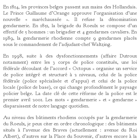
En 1814, les provinces belges passent aux mains des Hollandais.
Le Prince Guillaume d’Orange approuve l’organisation d’une
nouvelle « maréchaussée ». Il refuse la dénomination
gendarmerie. En 1851, la brigade du Roeulx se compose d’un
effectif de 5 hommes : un brigadier et 4 gendarmes cavaliers. En
1989, la gendarmerie rhodienne compte 9 gendarmes placés
sous le commandement de l’adjudant-chef Waltzing.
En 1998, suite à des dysfonctionnements (affaire Dutroux
notamment) entre les 3 corps de police constitués, une loi
fédérale découlant de l’accord « Octopus » organise un service
de police intégré et structuré à 2 niveaux, celui de la police
fédérale (police spécialisée et d’appui) et celui de la police
locale (police de base), ce qui change profondément le paysage
policier belge. La date clé de cette réforme de la police est le
premier avril 2001. Les mots « gendarmerie » et « gendarme »
disparaissent de notre langage quotidien.
Au niveau des bâtiments rhodiens occupés par la gendarmerie
du Roeulx, je peux citer en ordre chronologique : des bâtiments
situés à l’avenue des Braves (actuellement : avenue du Roi
Albert), d’autres sur la Place du Souvenir, d’autres encore à la