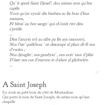
Qu’ ît spotè Saint Djosef’, dou minme nom qu’ène
capèle
Yu-ce qu’on vyoût dès bimbins su lès bras d’leus
mamans,
Fé bènis’ au bon sangn’ qui ch’noût rire dins
s’potèle.
…
Dins l’ancyin trô au sâbe pa lès ans rascouvri,
Nos f’sin’ quékfwas ‘ ne descampe al place dè fé nos
d’vwârs ;
Nos djouglin’, nos gambyin’ , nos avin’ tant d’plési
D’ûser nos cus d’marone in d-alant al glichwâre.
…
A Saint Joseph
Il y avait un petit bois du côté de Montauban
Qui porte le nom de Saint Joseph, du même nom qu’une
chapelle