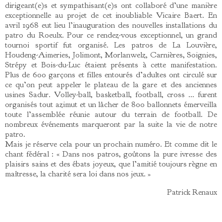
dirigeant(e)s et sympathisant(e)s ont collaboré d’une manière
exceptionnelle au projet de cet inoubliable Vicaire Baert. En
avril 1968 eut lieu l’inauguration des nouvelles installations du
patro du Roeulx. Pour ce rendez-vous exceptionnel, un grand
tournoi sportif fut organisé. Les patros de La Louvière,
Houdeng-Aimeries, Jolimont, Morlanwelz, Carnières, Soignies,
Strépy et Bois-du-Luc étaient présents à cette manifestation.
Plus de 600 garçons et filles entourés d’adultes ont circulé sur
ce qu’on peut appeler le plateau de la gare et des anciennes
usines Sadur. Volley-ball, basketball, football, cross … furent
organisés tout azimut et un lâcher de 800 ballonnets émerveilla
toute l’assemblée réunie autour du terrain de football. De
nombreux événements marqueront par la suite la vie de notre
patro.
Mais je réserve cela pour un prochain numéro. Et comme dit le
chant fédéral : « Dans nos patros, goûtons la pure ivresse des
plaisirs sains et des ébats joyeux, que l’amitié toujours règne en
maîtresse, la charité sera loi dans nos jeux. »
Patrick Renaux