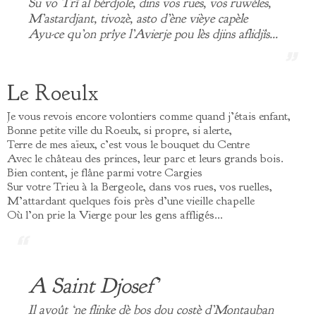
Su vo Trî al bèrdjole, dins vos rues, vos ruwèles,
M’astardjant, tivozè, asto d’ène vièye capèle
Ayu-ce qu’on prîye l’Avierje pou lès djins aflidjîs…
Le Roeulx
Je vous revois encore volontiers comme quand j’étais enfant,
Bonne petite ville du Roeulx, si propre, si alerte,
Terre de mes aïeux, c’est vous le bouquet du Centre
Avec le château des princes, leur parc et leurs grands bois.
Bien content, je flâne parmi votre Cargies
Sur votre Trieu à la Bergeole, dans vos rues, vos ruelles,
M’attardant quelques fois près d’une vieille chapelle
Où l’on prie la Vierge pour les gens affligés…
A Saint Djosef’
Il avoût ‘ne flinke dè bos dou costè d’Montauban