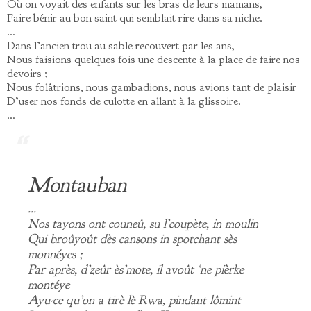
Où on voyait des enfants sur les bras de leurs mamans,
Faire bénir au bon saint qui semblait rire dans sa niche.
…
Dans l’ancien trou au sable recouvert par les ans,
Nous faisions quelques fois une descente à la place de faire nos
devoirs ;
Nous folâtrions, nous gambadions, nous avions tant de plaisir
D’user nos fonds de culotte en allant à la glissoire.
…
Montauban
…
Nos tayons ont couneû, su l’coupète, in moulin
Qui broûyoût dès cansons in spotchant sès
monnéyes ;
Par après, d’zeûr ès’mote, il avoût ‘ne pièrke
montéye
Ayu-ce qu’on a tirè lè Rwa, pindant lômint