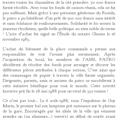
travers toutes les chaumières de la cité princière. 70 000 francs
furent récoltés. Avec tous les fonds de caisses réunis, cela ne fut
pas suffisant. Mais grâce à une personne généreuse du Roeulx,
le patro a pu bénéficier d’un prêt de 500 000 francs sans intérêt
et sans échéance de remboursements. Solidarité et foi envers la
jeunesse rhodienne, quelle belle politique au sens noble du terme
! L’acte d’achat fut signé en l’Étude du notaire Gheens le 16
novembre 1983.
L’achat du bâtiment de la place communale a permis aux
responsables de voir l’avenir plus sereinement. Après
l’acquisition du local, les membres de l’ASBL PATRO
décidèrent de récolter des fonds pour arranger et décorer les
différentes pièces attribuées à chaque section. C’est ainsi que
des ramassages de papier à travers la ville furent organisés.
Dirigeants, parents, amis et anciens du patro se succédèrent à
cette initiative bénéfique pour tout le monde. Cette activité
lucrative prit fin le 28 mai 1988 pour un total de 330 tonnes !
Ce n’est pas tout… Le 6 août 1988, sous l’impulsion de Guy
Marin, le premier bal aux lampions prit naissance sur le plateau
de la gare. Encouragés par les aînés de la ville qui venaient
prendre un (ou plusieurs…) verre(s) en début de soirée avant