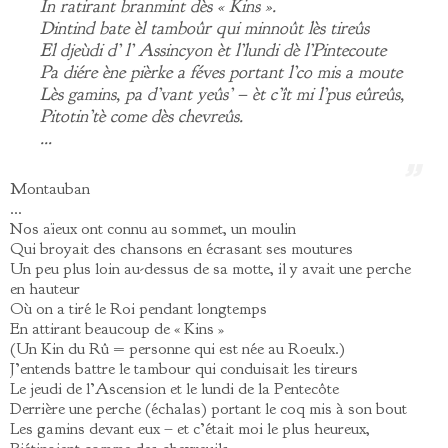
In ratirant branmint dès « Kins ».
Dintind bate èl tamboûr qui minnoût lès tireûs
El djeùdi d’ l’ Assincyon èt l’lundi dè l’Pintecoute
Pa diére ène pièrke a féves portant l’co mis a moute
Lès gamins, pa d’vant yeûs’ – èt c’ît mi l’pus eûreûs,
Pitotin’tè come dès chevreûs.
…
Montauban
…
Nos aïeux ont connu au sommet, un moulin
Qui broyait des chansons en écrasant ses moutures
Un peu plus loin au-dessus de sa motte, il y avait une perche
en hauteur
Où on a tiré le Roi pendant longtemps
En attirant beaucoup de « Kins »
(Un Kin du Rû = personne qui est née au Roeulx.)
J’entends battre le tambour qui conduisait les tireurs
Le jeudi de l’Ascension et le lundi de la Pentecôte
Derrière une perche (échalas) portant le coq mis à son bout
Les gamins devant eux – et c’était moi le plus heureux,