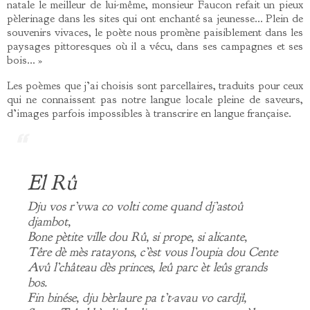
natale le meilleur de lui-même, monsieur Faucon refait un pieux
pèlerinage dans les sites qui ont enchanté sa jeunesse… Plein de
souvenirs vivaces, le poète nous promène paisiblement dans les
paysages pittoresques où il a vécu, dans ses campagnes et ses
bois… »
Les poèmes que j’ai choisis sont parcellaires, traduits pour ceux
qui ne connaissent pas notre langue locale pleine de saveurs,
d’images parfois impossibles à transcrire en langue française.
El Rû
Dju vos r’vwa co volti come quand dj’astoû
djambot,
Bone pètite ville dou Rû, si prope, si alicante,
Têre dè mès ratayons, c’èst vous l’oupia dou Cente
Avû l’château dès princes, leû parc èt leûs grands
bos.
Fin binése, dju bèrlaure pa t’t-avau vo cardjî,