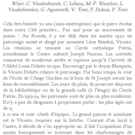
Wiart, C. Vandenbrande, C. Lebacq, M.-P. Wauthier, L.
Vanderbeecken, G. Agostinelli, V. Tosti, F. Dubois, P. Tosti
Cela fera bientôt 70 ans (sans interruption) que le patro évolue
dans notre Cité princière… Pas mal pour un mouvement de
jeunes ! Au Roeulx, il y eut déjà dans les années 1920 un
patronage animé et dirigé par monsieur Léon Bienfait, Vicaire.
Les réunions se tenaient au Cercle catholique Patria,
actuellement le Centre culturel Joseph Faucon. Les activités
connurent de nombreux arrêts et reprises jusqu’à l’arrivée de
l’Abbé Louis Delatte en 1951. Encouragé par le doyen Blampain,
le Vicaire Delatte relance le patronage. Par beau temps, la cour
de l’école de l’Ange Gardien ou le bois de St Joseph seront les
lieux de rassemblement. Les jours de pluie, ils pourront disposer
de la bibliothèque ou de la grande salle (à l’étage) du Cercle
Patria. En 1953-54, les patronnés sont de plus en plus nombreux.
Il n’y a pas de dirigeants à proprement parler : les plus âgés ont
de 13
à 15 ans et sont «chefs d’équipe». Le grand patron et aumônier
est le Vicaire, toujours sur la brèche. Courant d’un local à
l’autre, il décide de s’en approprier un. Il fait l’acquisition d’un
ancien baraquement se trouvant dans les charbonnages de