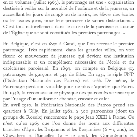
en 10 volumes (juillet 1963), le patronage est une « organisation
destinée à veiller sur la moralité de l’enfance et de la jeunesse, en
accueillant les jours de congé ou de loisirs, les élèves des écoles
ou les jeunes gens, pour leur procurer de saines distractions…
C’est tout naturellement dans le cadre de la paroisse et autour
de l’Église que se sont constitués les premiers patronages. »
En Belgique, c’est en 1850 à Gand, que l’on recense le premier
patronage. Très rapidement, dans les grandes villes, on voit
fleurir ce mouvement de jeunesse qui devient une institution
indispensable et un complément nécessaire de l’école et du
catéchisme paroissial. En 1897, on compte en Belgique 513
patronages de garçons et 344 de filles. En 1931, le sigle FNP
(Fédération Nationale des Patros) est créé. De même, le
Patronage perd son vocable pour ne plus s’appeler que Patro.
En 1946, la reconnaissance physique des patronnés se remarque
par l’usage d’un uniforme : chemise, cravate et calot.
En avril 1950, la Fédération Nationale des Patros prend ses
quartiers à Gilly. En juillet 1962, 2 300 patronnées (dont un
groupe du Roeulx) rencontrent le pape Jean XXIII à Rome. Ce
n’est qu’en 1965 que l’on donne des noms aux différentes
tranches d’âge : les Benjamins et les Benjamines (6 – 9 ans), les
Chevaliers et Etincelles (9 – 12 ans), les Conquérants et