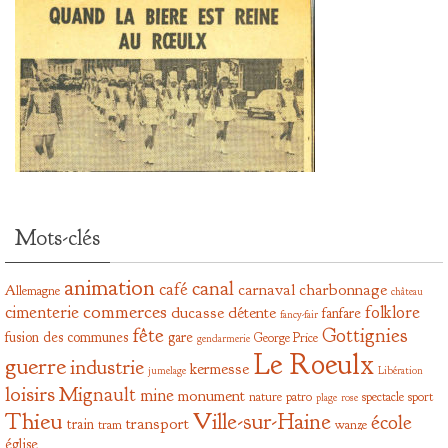
Mots-clés
animation
canal
café
carnaval
charbonnage
Allemagne
château
commerces
cimenterie
folklore
ducasse
détente
fanfare
fancy-fair
fête
Gottignies
fusion des communes
gare
George Price
gendarmerie
Le Roeulx
guerre
industrie
kermesse
jumelage
Libération
loisirs
Mignault
mine
monument
nature
patro
spectacle
sport
plage
rose
Thieu
Ville-sur-Haine
école
transport
train
tram
wanze
église