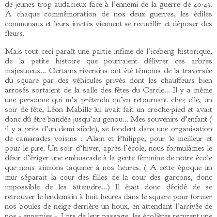
de jeunes trop audacieux face à l’ennemi de la guerre de 40-45.
A chaque commémoration de nos deux guerres, les édiles
communaux et leurs invités viennent se recueillir et déposer des
fleurs.
Mais tout ceci paraît une partie infime de l’iceberg historique,
de la petite histoire que pourraient délivrer ces arbres
majestueux… Certains riverains ont été témoins de la traversée
du square par des véhicules privés dont les chauffeurs bien
arrosés sortaient de la salle des fêtes du Cercle… Il y a même
une personne qui m’a prétendu qu’en retournant chez elle, un
soir de fête, Léon Mabille lui avait fait un croche-pied et avait
donc dû être bandée jusqu’au genou… Mes souvenirs d’enfant (
il y a près d’un demi siècle), se fondent dans une organisation
de camarades voisins : Alain et Philippe, pour le meilleur et
pour le pire. Un soir d’hiver, après l’école, nous formulâmes le
désir d’ériger une embuscade à la gente féminine de notre école
que nous aimions taquiner à nos heures. ( A cette époque un
mur séparait la cour des filles de la cour des garçons, donc
impossible de les atteindre…) Il était donc décidé de se
retrouver le lendemain à huit heures dans le square pour former
nos boules de neige derrière un houx, en attendant l’arrivée de
nos « ennemies ». Lors de leur passage, les écolières reçurent une