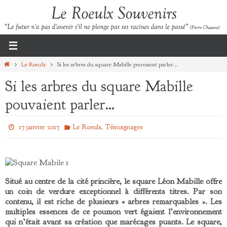
Passer
vers
le
contenu
Home
Le Roeulx
Si les arbres du square Mabille pouvaient parler…
Si les arbres du square Mabille
pouvaient parler…
,
17 janvier 2017
Le Roeulx
Témoignages
Situé au centre de la cité princière, le square Léon Mabille offre
un coin de verdure exceptionnel à différents titres. Par son
contenu, il est riche de plusieurs « arbres remarquables ». Les
multiples essences de ce poumon vert égaient l’environnement
qui n’était avant sa création que marécages puants. Le square,