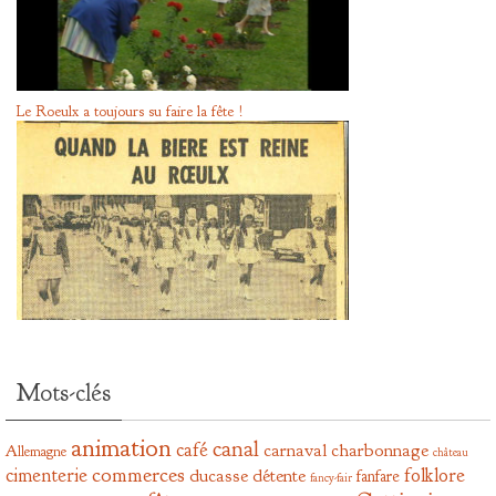
Le Roeulx a toujours su faire la fête !
Mots-clés
animation
canal
café
carnaval
charbonnage
Allemagne
château
commerces
cimenterie
folklore
ducasse
détente
fanfare
fancy-fair