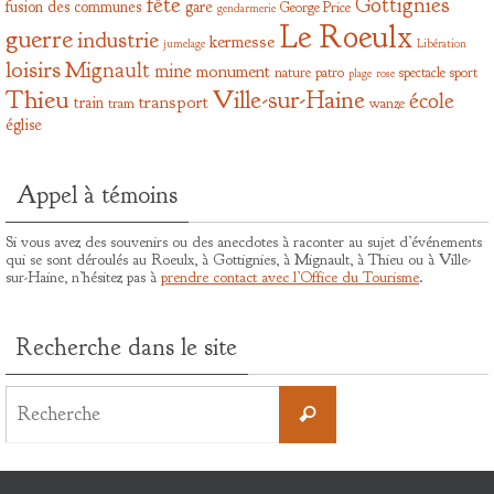
fête
Gottignies
fusion des communes
gare
George Price
gendarmerie
Le Roeulx
guerre
industrie
kermesse
jumelage
Libération
loisirs
Mignault
mine
monument
nature
patro
spectacle
sport
plage
rose
Thieu
Ville-sur-Haine
école
transport
train
tram
wanze
église
Appel à témoins
Si vous avez des souvenirs ou des anecdotes à raconter au sujet d’événements
qui se sont déroulés au Roeulx, à Gottignies, à Mignault, à Thieu ou à Ville-
sur-Haine, n’hésitez pas à
prendre contact avec l’Office du Tourisme
.
Recherche dans le site
Search
for:
Recherche