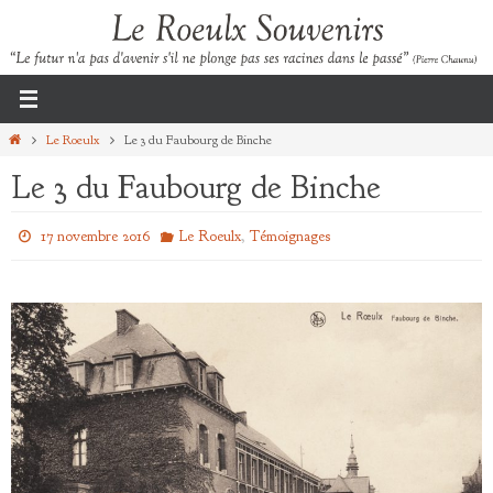
Passer
vers
le
contenu
Home
Le Roeulx
Le 3 du Faubourg de Binche
Le 3 du Faubourg de Binche
,
17 novembre 2016
Le Roeulx
Témoignages