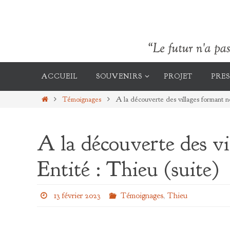
Passer
vers
le
contenu
Passer
vers
ACCUEIL
SOUVENIRS
PROJET
PRES
le
contenu
Home
Témoignages
A la découverte des villages formant no
A la découverte des vi
Entité : Thieu (suite)
13 février 2023
Témoignages
,
Thieu