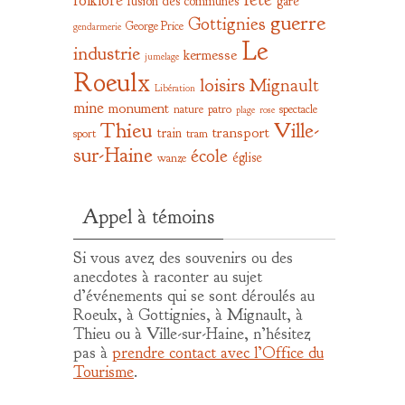
folklore
fusion des communes
gare
guerre
Gottignies
George Price
gendarmerie
Le
industrie
kermesse
jumelage
Roeulx
loisirs
Mignault
Libération
mine
monument
nature
patro
spectacle
plage
rose
Thieu
Ville-
transport
train
sport
tram
sur-Haine
école
église
wanze
Appel à témoins
Si vous avez des souvenirs ou des
anecdotes à raconter au sujet
d’événements qui se sont déroulés au
Roeulx, à Gottignies, à Mignault, à
Thieu ou à Ville-sur-Haine, n’hésitez
pas à
prendre contact avec l’Office du
Tourisme
.