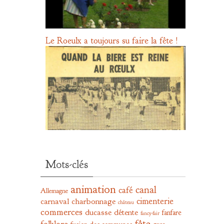
Le Roeulx a toujours su faire la fête !
Mots-clés
animation
canal
café
Allemagne
cimenterie
carnaval
charbonnage
château
commerces
ducasse
détente
fanfare
fancy-fair
fête