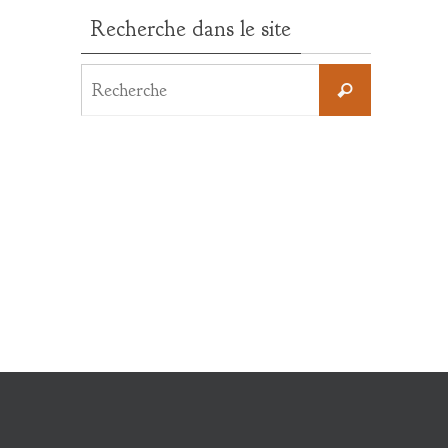
Recherche dans le site
Search
Recherche
for: