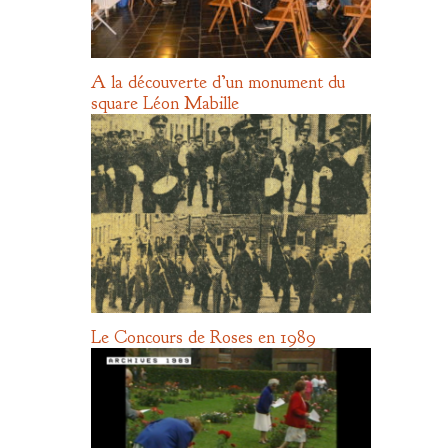
A la découverte d’un monument du
square Léon Mabille
Le Concours de Roses en 1989