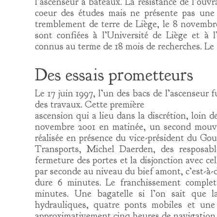
l’ascenseur à bateaux. La résistance de l’ouvr
coeur des études mais ne présente pas une 
tremblement de terre de Liège, le 8 novembre
sont confiées à l’Université de Liège et à l
connus au terme de 18 mois de recherches. Le
Des essais prometteurs
Le 17 juin 1997, l’un des bacs de l’ascenseur f
des travaux. Cette première
ascension qui a lieu dans la discrétion, loin 
novembre 2001 en matinée, un second mouve
réalisée en présence du vice-président du Go
Transports, Michel Daerden, des resposab
fermeture des portes et la disjonction avec cel
par seconde au niveau du bief amont, c’est-à-
dure 6 minutes. Le franchissement complet
minutes. Une bagatelle si l’on sait que 
hydrauliques, quatre ponts mobiles et une
approximativement cinq heures de navigation