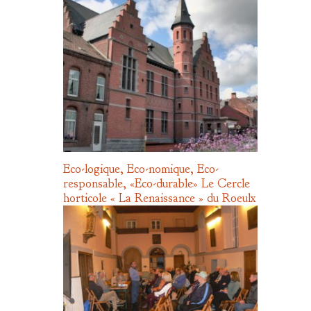
Eco-logique, Eco-nomique, Eco-
responsable, «Eco-durable» Le Cercle
horticole « La Renaissance » du Roeulx