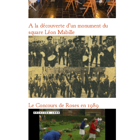
A la découverte d’un monument du
square Léon Mabille
Le Concours de Roses en 1989