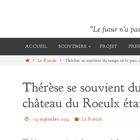
Passer
vers
le
contenu
Passer
vers
ACCUEIL
SOUVENIRS
PROJET
PRES
le
contenu
Home
Le Roeulx
Thérèse se souvient du temps où le parc d
Thérèse se souvient du
château du Roeulx étai
29 septembre 2014
Le Roeulx