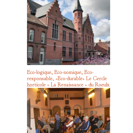
Eco-logique, Eco-nomique, Eco-
responsable, «Eco-durable» Le Cercle
horticole « La Renaissance » du Roeulx