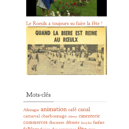
Le Roeulx a toujours su faire la fête !
Mots-clés
animation
canal
café
Allemagne
cimenterie
carnaval
charbonnage
château
commerces
ducasse
détente
fanfare
fancy-fair
fête