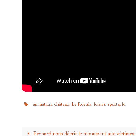
animation
,
château
,
Le Roeulx
,
loisirs
,
spectacle
.
Bernard nous décrit le monument aux victimes