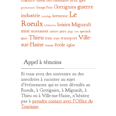
folklore
fusion des communes
gare
guerre
Gottignies
George Price
gendarmerie
Le
industrie
kermesse
jumelage
Roeulx
loisirs
Mignault
Libération
mine
monument
nature
patro
spectacle
plage
rose
Thieu
Ville-
transport
train
sport
tram
sur-Haine
école
église
wanze
Appel à témoins
Si vous avez des souvenirs ou des
anecdotes à raconter au sujet
d’événements qui se sont déroulés au
Roeulx, à Gottignies, à Mignault, à
Thieu ou à Ville-sur-Haine, n’hésitez
pas à
prendre contact avec l’Office du
Tourisme
.