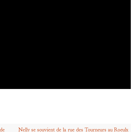
 de
Nelly se souvient de la rue des Tourneurs au Roeulx