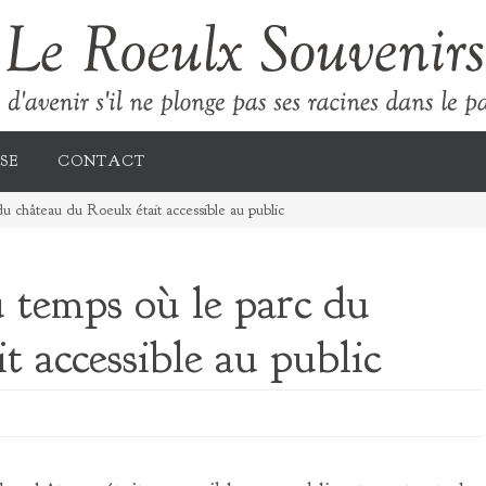
SE
CONTACT
u château du Roeulx était accessible au public
 temps où le parc du
t accessible au public