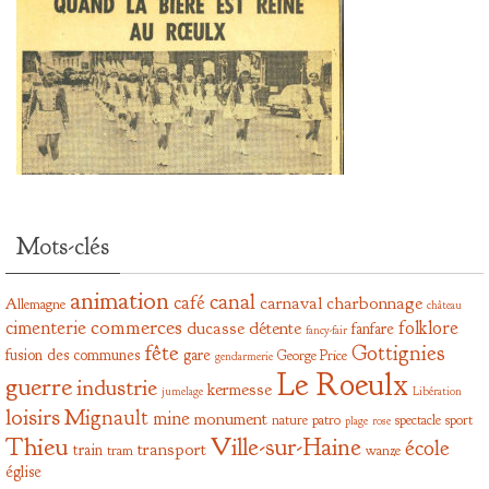
Mots-clés
animation
canal
café
carnaval
charbonnage
Allemagne
château
commerces
cimenterie
folklore
ducasse
détente
fanfare
fancy-fair
fête
Gottignies
fusion des communes
gare
George Price
gendarmerie
Le Roeulx
guerre
industrie
kermesse
jumelage
Libération
loisirs
Mignault
mine
monument
nature
patro
spectacle
sport
plage
rose
Thieu
Ville-sur-Haine
école
transport
train
tram
wanze
église