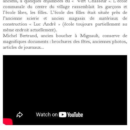
anciens, à quelques enjambées du « Vert Chasseur ». L’école
communale du centre du village rassemblait les garçons et
l’école libre, les filles. L’école des filles était située près de
l’ancienne scierie et ancien magasin de matériaux de
construction « Luc André » (école toujours partiellement au
même endroit actuellement).
Michel Bertrand, ancien boucher à Mignault, conserve de
magnifiques documents : brochures des fêtes, anciennes photos,
articles de journaux…