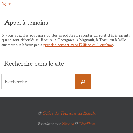
église
Appel à témoins
Si vous avez des souvenirs ou des anecdotes à raconter au sujet d’événements
qui se sont déroulés au Roeulx, à Gottignies, à Mignault, à Thieu ou à Ville-
sur-Haine, n’hésitez pas à
prendre contact avec l’Office du Tourisme
.
Recherche dans le site
Search
for:
Recherche
©
Office du Tourisme du Roeulx
Fonctionne avec
Nirvana
&
WordPress.