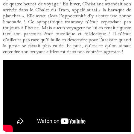
de quatre heures de voyage ! En hiver, Christiane attendait son
arrivée dans le Chalet du Tram, appelé aussi « la baraque de
planches ». Elle avait alors l’opportunité d’y siroter une bonne
limonade ! Ce sympathique tramway n’était cependant pas
toujours à l’heure. Mais aucun voyageur ne lui en tenait rigueur
tant son parcours était bucolique et folklorique ! Il n’était
d’ailleurs pas rare qu’il faille en descendre pour l’assister quand
la pente se faisait plus raide. Et puis, qu’est-ce qu’on aimait
entendre son bruyant sifflement dans nos contrées agrestes !