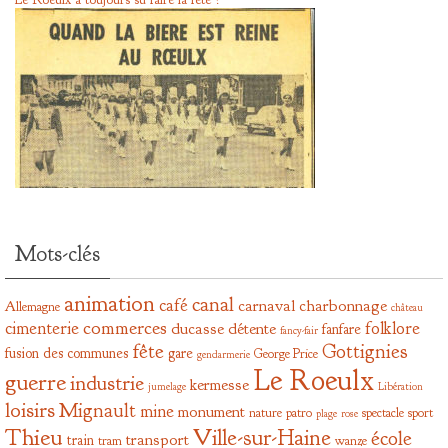
Mots-clés
animation
canal
café
carnaval
charbonnage
Allemagne
château
commerces
cimenterie
folklore
ducasse
détente
fanfare
fancy-fair
fête
Gottignies
fusion des communes
gare
George Price
gendarmerie
Le Roeulx
guerre
industrie
kermesse
jumelage
Libération
loisirs
Mignault
mine
monument
nature
patro
spectacle
sport
plage
rose
Thieu
Ville-sur-Haine
école
transport
train
tram
wanze