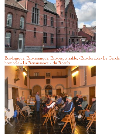
Eco-logique, Eco-nomique, Eco-responsable, «Eco-durable» Le Cercle
horticole « La Renaissance » du Roeulx