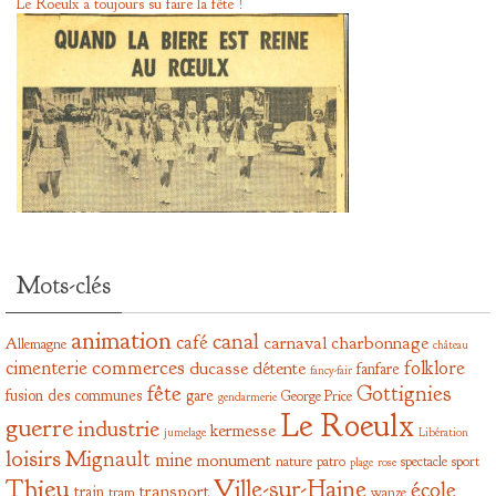
Le Roeulx a toujours su faire la fête !
Mots-clés
animation
canal
café
carnaval
charbonnage
Allemagne
château
commerces
cimenterie
folklore
ducasse
détente
fanfare
fancy-fair
fête
Gottignies
fusion des communes
gare
George Price
gendarmerie
Le Roeulx
guerre
industrie
kermesse
jumelage
Libération
loisirs
Mignault
mine
monument
nature
patro
spectacle
sport
plage
rose
Thieu
Ville-sur-Haine
école
transport
train
tram
wanze