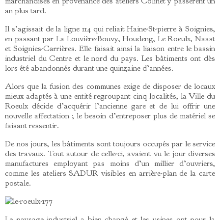
marchandises en provenance des ateliers Colinet y passèrent un
an plus tard.
Il s’agissait de la ligne 114 qui reliait Haine-St-pierre à Soignies,
en passant par La Louvière-Bouvy, Houdeng, Le Roeulx, Naast
et Soignies-Carrières. Elle faisait ainsi la liaison entre le bassin
industriel du Centre et le nord du pays. Les bâtiments ont dès
lors été abandonnés durant une quinzaine d’années.
Alors que la fusion des communes exige de disposer de locaux
mieux adaptés à une entité regroupant cinq localités, la Ville du
Roeulx décide d’acquérir l’ancienne gare et de lui offrir une
nouvelle affectation ; le besoin d’entreposer plus de matériel se
faisant ressentir.
De nos jours, les bâtiments sont toujours occupés par le service
des travaux. Tout autour de celle-ci, avaient vu le jour diverses
manufactures employant pas moins d’un millier d’ouvriers,
comme les ateliers SADUR visibles en arrière-plan de la carte
postale.
Le paysage industriel a bien changé et les usines ont pour la