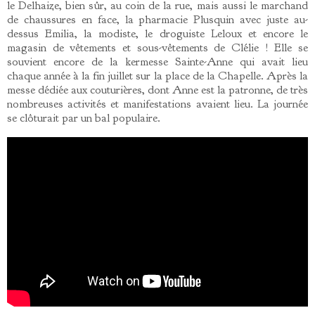
le Delhaize, bien sûr, au coin de la rue, mais aussi le marchand
de chaussures en face, la pharmacie Plusquin avec juste au-
dessus Emilia, la modiste, le droguiste Leloux et encore le
magasin de vêtements et sous-vêtements de Clélie ! Elle se
souvient encore de la kermesse Sainte-Anne qui avait lieu
chaque année à la fin juillet sur la place de la Chapelle. Après la
messe dédiée aux couturières, dont Anne est la patronne, de très
nombreuses activités et manifestations avaient lieu. La journée
se clôturait par un bal populaire.