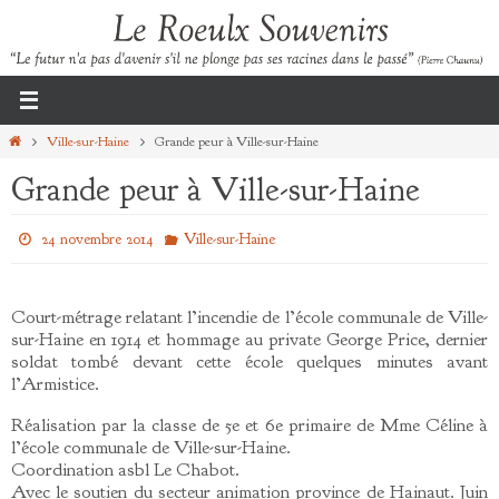
Passer
vers
le
contenu
Home
Ville-sur-Haine
Grande peur à Ville-sur-Haine
Grande peur à Ville-sur-Haine
24 novembre 2014
Ville-sur-Haine
Court-métrage relatant l’incendie de l’école communale de Ville-
sur-Haine en 1914 et hommage au private George Price, dernier
soldat tombé devant cette école quelques minutes avant
l’Armistice.
Réalisation par la classe de 5e et 6e primaire de Mme Céline à
l’école communale de Ville-sur-Haine.
Coordination asbl Le Chabot.
Avec le soutien du secteur animation province de Hainaut. Juin