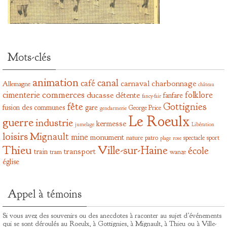
Mots-clés
animation
canal
café
carnaval
charbonnage
Allemagne
château
commerces
cimenterie
folklore
ducasse
détente
fanfare
fancy-fair
fête
Gottignies
fusion des communes
gare
George Price
gendarmerie
Le Roeulx
guerre
industrie
kermesse
jumelage
Libération
loisirs
Mignault
mine
monument
nature
patro
spectacle
sport
plage
rose
Thieu
Ville-sur-Haine
école
transport
train
tram
wanze
église
Appel à témoins
Si vous avez des souvenirs ou des anecdotes à raconter au sujet d’événements
qui se sont déroulés au Roeulx, à Gottignies, à Mignault, à Thieu ou à Ville-