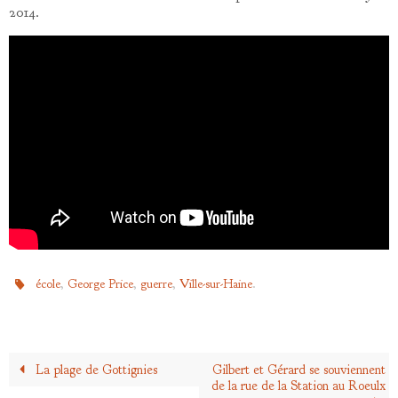
2014.
,
,
,
.
école
George Price
guerre
Ville-sur-Haine
La plage de Gottignies
Gilbert et Gérard se souviennent
de la rue de la Station au Roeulx