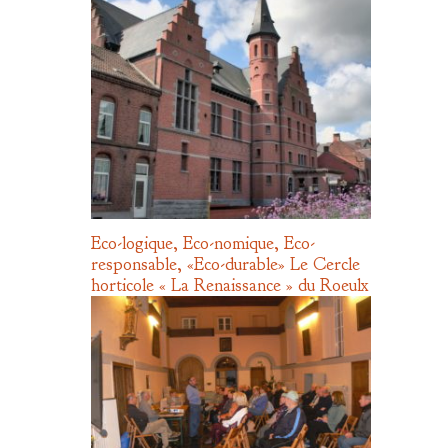
Eco-logique, Eco-nomique, Eco-
responsable, «Eco-durable» Le Cercle
horticole « La Renaissance » du Roeulx