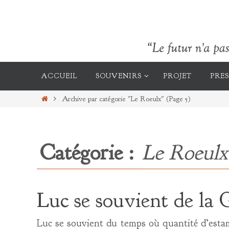
Passer
vers
le
contenu
Passer
vers
ACCUEIL
SOUVENIRS
PROJET
PRES
le
contenu
Home
Archive par catégorie "Le Roeulx"
(Page 5)
Catégorie :
Le Roeulx
Luc se souvient de la
Luc se souvient du temps où quantité d’estam