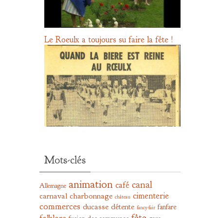
Le Roeulx a toujours su faire la fête !
Mots-clés
animation
canal
café
Allemagne
cimenterie
carnaval
charbonnage
château
commerces
ducasse
détente
fanfare
fancy-fair
fête