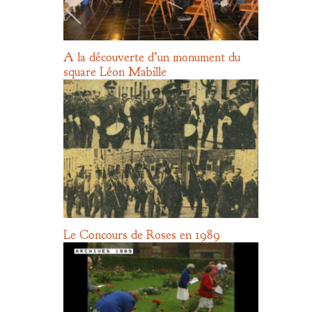
A la découverte d’un monument du
square Léon Mabille
Le Concours de Roses en 1989