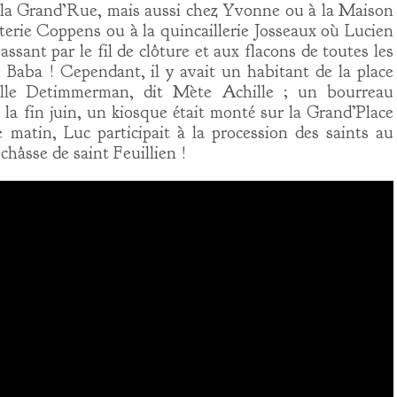
de la Grand’Rue, mais aussi chez Yvonne ou à la Maison
uiterie Coppens ou à la quincaillerie Josseaux où Lucien
assant par le fil de clôture et aux flacons de toutes les
Baba ! Cependant, il y avait un habitant de la place
chille Detimmerman, dit Mète Achille ; un bourreau
 la fin juin, un kiosque était monté sur la Grand’Place
e matin, Luc participait à la procession des saints au
 châsse de saint Feuillien !