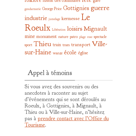
folklore
fusion des communes
gare
guerre
Gottignies
George Price
gendarmerie
Le
industrie
kermesse
jumelage
Roeulx
loisirs
Mignault
Libération
mine
monument
nature
patro
spectacle
plage
rose
Thieu
Ville-
transport
train
sport
tram
sur-Haine
école
église
wanze
Appel à témoins
Si vous avez des souvenirs ou des
anecdotes à raconter au sujet
d’événements qui se sont déroulés au
Roeulx, à Gottignies, à Mignault, à
Thieu ou à Ville-sur-Haine, n’hésitez
pas à
prendre contact avec l’Office du
Tourisme
.